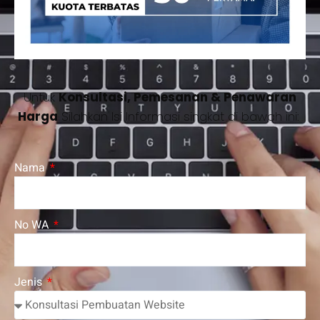
Untuk
Konsultasi, Pemesanan & Penawaran
Harga
Silahkan Isi Informasi singkat di bawah ini:
Nama
No WA
Jenis