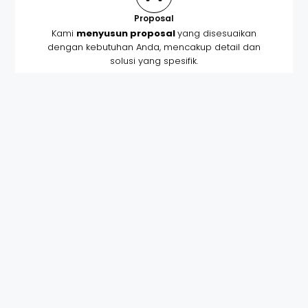
Proposal
Kami
menyusun proposal
yang disesuaikan
dengan kebutuhan Anda, mencakup detail dan
solusi yang spesifik.
DP & Kontrak Kerja
Setelah kesepakatan, Anda akan mendapatkan
kontrak resmi dan melakukan pembayaran
awal
untuk memulai proyek.